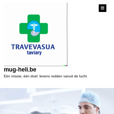
content
mug-heli.be
Eén missie, één doel: levens redden vanuit de lucht.