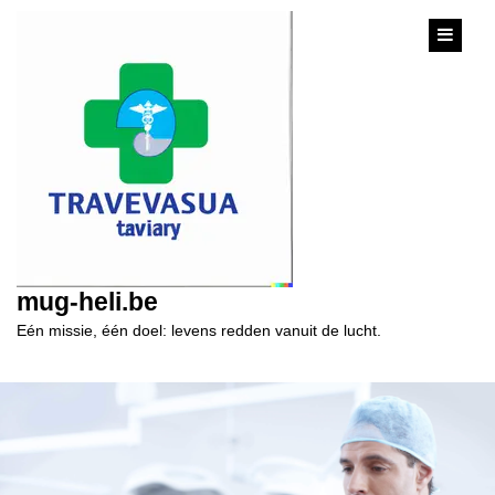
content
mug-heli.be
Eén missie, één doel: levens redden vanuit de lucht.