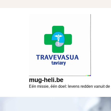
Skip
to
content
mug-heli.be
Eén missie, één doel: levens redden vanuit de 