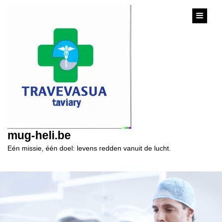
content
mug-heli.be
Eén missie, één doel: levens redden vanuit de lucht.